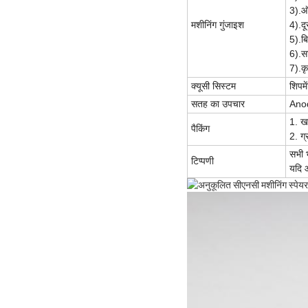
3).ऑट
मशीनिंग गुंजाइश
4).दू
5).ब
6).सा
7).क
क्यूसी सिस्टम
शिपमे
सतह का उपचार
Anodi
1. खर
पैकिंग
2. ग्
सभी भ
टिप्पणी
यदि आ