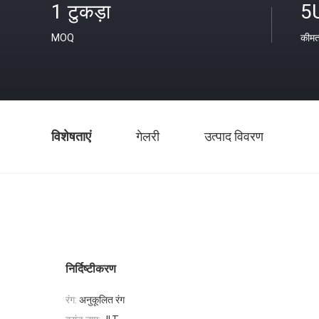
1 टुकड़ा
5
MOQ
कीम
विशेषताएं
गेलरी
उत्पाद विवरण
निर्दिष्टीकरण
रंग:
अनुकूलित रंग