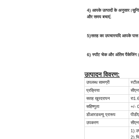
4) आपके उत्पादों के अनुसार।सुनि
और समय बचाएं
.
5)
सतह का उपचार
यदि आपके पास उ
6) स्पॉट चेक और अंतिम पैकेजिंग
उत्पादन विवरण:
उपलब्ध सामग्री
स्टील
प्रक्रिया
सीएनस
सतह खुरदरापन
रा1.
सहिष्णुता
+/- 0
डीआरडब्ल्यू प्रारूप
पीडी
उपकरण
सीएन
1).उ
2).च