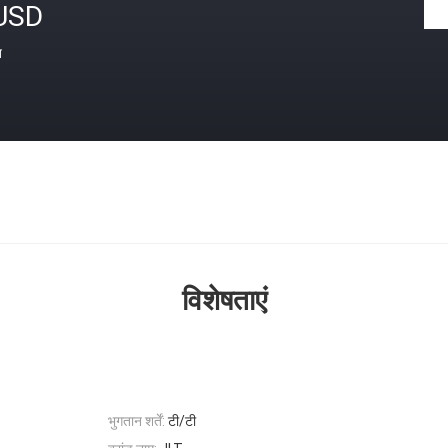
USD
त
विशेषताएं
भुगतान शर्तें:
टी/टी