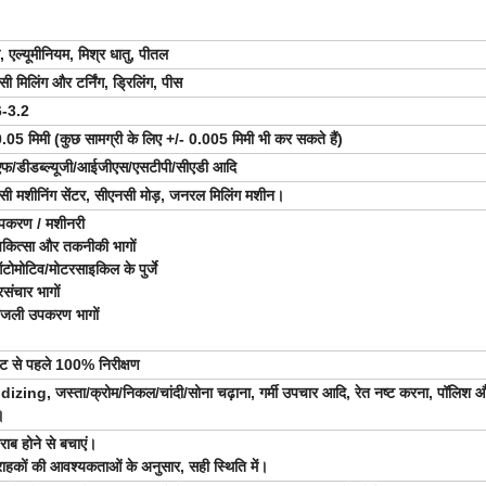
, एल्यूमीनियम, मिश्र धातु, पीतल
ी मिलिंग और टर्निंग, ड्रिलिंग, पीस
6-3.2
.05 मिमी (कुछ सामग्री के लिए +/- 0.005 मिमी भी कर सकते हैं)
एफ/डीडब्ल्यूजी/आईजीएस/एसटीपी/सीएडी आदि
सी मशीनिंग सेंटर, सीएनसी मोड़, जनरल मिलिंग मशीन।
पकरण / मशीनरी
िकित्सा और तकनीकी भागों
ोमोटिव/मोटरसाइकिल के पुर्जे
रसंचार भागों
िजली उपकरण भागों
ंट से पहले 100% निरीक्षण
izing, जस्ता/क्रोम/निकल/चांदी/सोना चढ़ाना, गर्मी उपचार आदि, रेत नष्ट करना, पॉलिश 
।
ाब होने से बचाएं।
राहकों की आवश्यकताओं के अनुसार, सही स्थिति में।