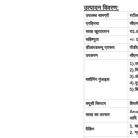
उत्पादन विवरण:
उपलब्ध सामग्री
स्टील
प्रक्रिया
सीएनस
सतह खुरदरापन
रा1.
सहिष्णुता
+/- 0
डीआरडब्ल्यू प्रारूप
पीडी
उपकरण
सीएन
1).उ
2).च
3).ऑट
मशीनिंग गुंजाइश
4).दू
5).ब
क्यूसी सिस्टम
शिपमे
Anod
सतह का उपचार
आदि
1. खर
पैकिंग
2. ग्