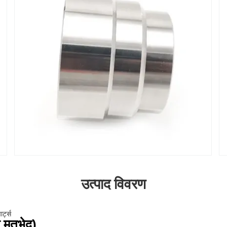
उत्पाद विवरण
र्ट्स
े मतभेद)